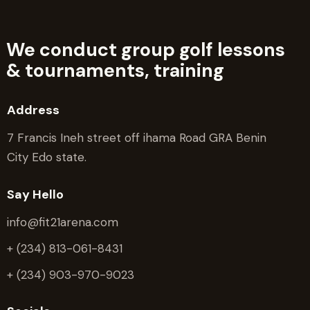
We conduct group golf lessons
&
tournaments, training
Address
7 Francis Ineh street off ihama Road GRA Benin
City Edo state.
Say Hello
info@fit21arena.com
+ (234) 813-061-8431
+ (234) 903-970-9023